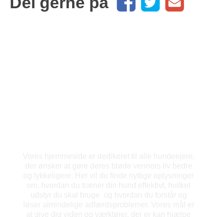
Del gerne på
HUNDEKRAM.DK
Vores hjemmeside er dedikeret til alle hundeejere,
der ønsker at gøre deres bløde venners liv bedre
og lykkeligere. Her vil du finde nyttige oplysninger
om, hvordan du træner din hund effektivt, hvilket
udstyr du skal bruge og hvordan du forstår og
løser almindelige adfærdsproblemer. Vores mål er
at give dig viden og værktøjer, der er kan hjælpe