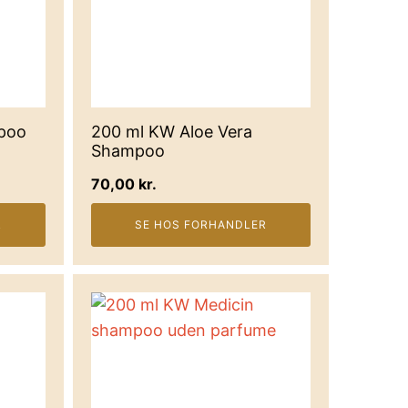
mpoo
200 ml KW Aloe Vera
Shampoo
70,00
kr.
R
SE HOS FORHANDLER