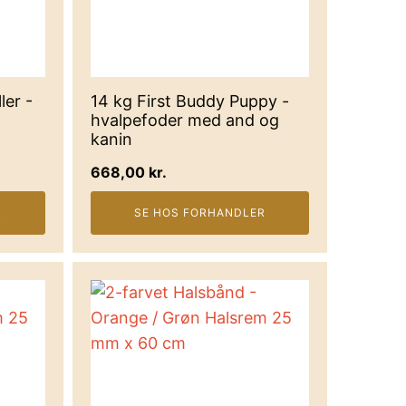
ler -
14 kg First Buddy Puppy -
hvalpefoder med and og
kanin
668,00
kr.
R
SE HOS FORHANDLER