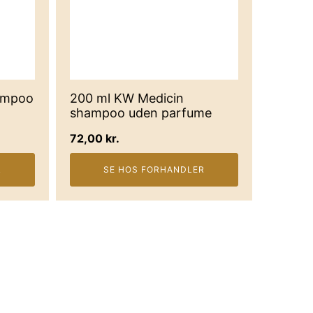
ampoo
200 ml KW Medicin
shampoo uden parfume
72,00
kr.
R
SE HOS FORHANDLER