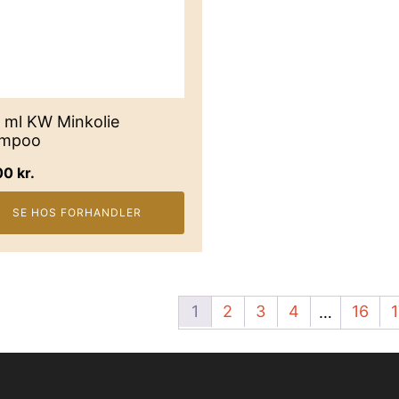
 ml KW Minkolie
ampoo
00
kr.
SE HOS FORHANDLER
1
2
3
4
16
1
…