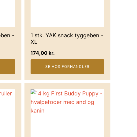
eben -
1 stk. YAK snack tyggeben -
XL
174,00
kr.
R
SE HOS FORHANDLER