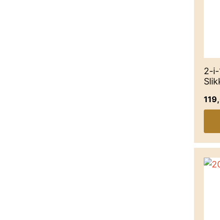
2-i
Sli
119