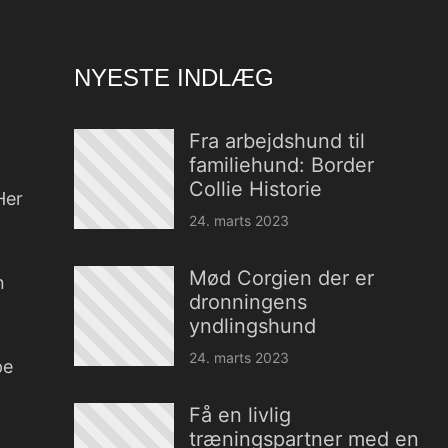
NYESTE INDLÆG
Fra arbejdshund til
familiehund: Border
Collie Historie
Her
24. marts 2023
Mød Corgien der er
n
dronningens
yndlingshund
24. marts 2023
pe
Få en livlig
træningspartner med en