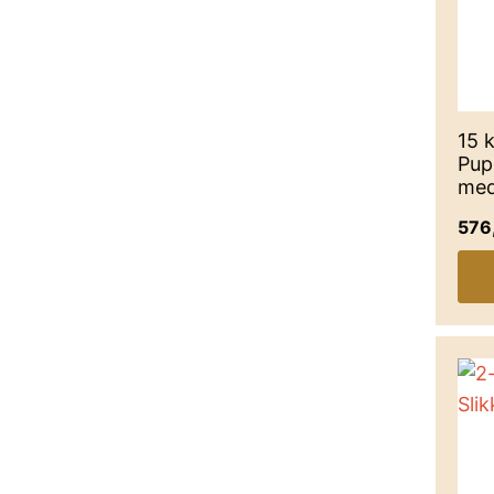
15 
Pup
med
576