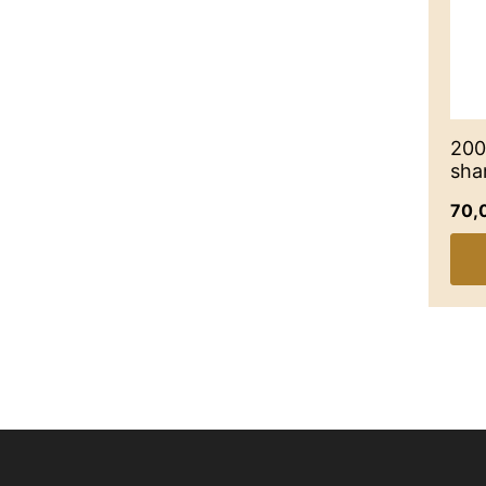
200
sh
70,