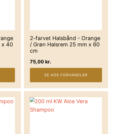
range
2-farvet Halsbånd - Orange
 x 40
/ Grøn Halsrem 25 mm x 60
cm
75,00
kr.
R
SE HOS FORHANDLER