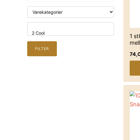
1 s
mel
FILTER
74,