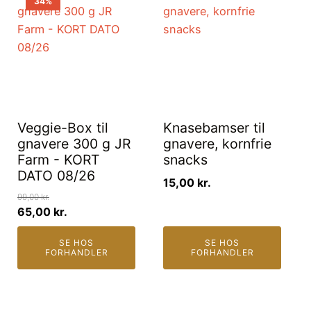
34%
Veggie-Box til
Knasebamser til
gnavere 300 g JR
gnavere, kornfrie
Farm - KORT
snacks
DATO 08/26
15,00
kr.
99,00
kr.
65,00
kr.
Original
Current
SE HOS
SE HOS
price
price
FORHANDLER
FORHANDLER
was:
is:
99,00 kr..
65,00 kr..